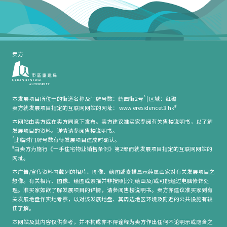
卖方
^
本发展项目所位于的街道名称及门牌号数：鹤园街2号
|
区域：红磡
#
卖方就发展项目指定的互联网网站的网址： www.eresidencet3.hk
本网站由卖方或在卖方同意下发布。卖方建议准买家参阅有关售楼说明书，以了解
发展项目的资料。详情请参阅售楼说明书。
^
此临时门牌号数有待发展项目建成时确认。
#
由卖方为施行《一手住宅物业销售条例》第2部而就发展项目指定的互联网网站的
网址。
本广告/宣传资料内载列的相片、图像、绘图或素描显示纯属画家对有关发展项目之
想像。有关相片、图像、绘图或素描并非按照比例绘画及/或可能经过电脑修饰处
理。准买家如欲了解发展项目的详情，请参阅售楼说明书。卖方亦建议准买家到有
关发展地盘作实地考察，以对该发展地盘、其周边地区环境及附近的公共设施有较
佳了解。
本网站及其内容仅供参考，并不构成亦不得诠释为卖方作出任何不论明示或隐含之