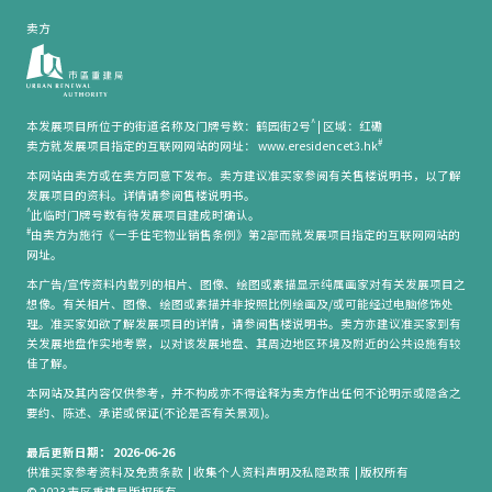
卖方
^
本发展项目所位于的街道名称及门牌号数：鹤园街2号
|
区域：红磡
#
卖方就发展项目指定的互联网网站的网址： www.eresidencet3.hk
本网站由卖方或在卖方同意下发布。卖方建议准买家参阅有关售楼说明书，以了解
发展项目的资料。详情请参阅售楼说明书。
^
此临时门牌号数有待发展项目建成时确认。
#
由卖方为施行《一手住宅物业销售条例》第2部而就发展项目指定的互联网网站的
网址。
本广告/宣传资料内载列的相片、图像、绘图或素描显示纯属画家对有关发展项目之
想像。有关相片、图像、绘图或素描并非按照比例绘画及/或可能经过电脑修饰处
理。准买家如欲了解发展项目的详情，请参阅售楼说明书。卖方亦建议准买家到有
关发展地盘作实地考察，以对该发展地盘、其周边地区环境及附近的公共设施有较
佳了解。
本网站及其内容仅供参考，并不构成亦不得诠释为卖方作出任何不论明示或隐含之
要约、陈述、承诺或保证(不论是否有关景观)。
最后更新日期： 2026-06-26
供准买家参考资料及免责条款
|
收集个人资料声明及私隐政策
|
版权所有
© 2023 市区重建局版权所有