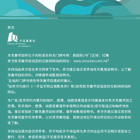
卖方
^
本发展项目所位于的街道名称及门牌号数：鹤园街2号
|
区域：红磡
#
卖方就发展项目指定的互联网网站的网址： www.eresidencet3.hk
本网站由卖方或在卖方同意下发布。卖方建议准买家参阅有关售楼说明书，以了解
发展项目的资料。详情请参阅售楼说明书。
^
此临时门牌号数有待发展项目建成时确认。
#
由卖方为施行《一手住宅物业销售条例》第2部而就发展项目指定的互联网网站的
网址。
本广告/宣传资料内载列的相片、图像、绘图或素描显示纯属画家对有关发展项目之
想像。有关相片、图像、绘图或素描并非按照比例绘画及/或可能经过电脑修饰处
理。准买家如欲了解发展项目的详情，请参阅售楼说明书。卖方亦建议准买家到有
关发展地盘作实地考察，以对该发展地盘、其周边地区环境及附近的公共设施有较
佳了解。
本网站及其内容仅供参考，并不构成亦不得诠释为卖方作出任何不论明示或隐含之
要约、陈述、承诺或保证(不论是否有关景观)。