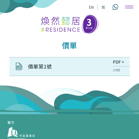
EN
简
價單
PDF >
價單第1號
3 MB
賣方