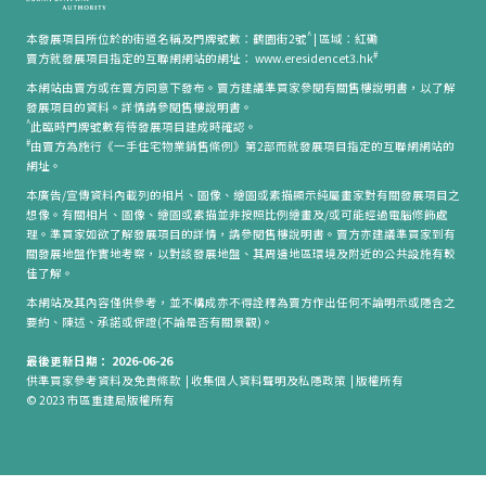
^
本發展項目所位於的街道名稱及門牌號數：鶴園街2號
|
區域：紅磡
#
賣方就發展項目指定的互聯網網站的網址： www.eresidencet3.hk
本網站由賣方或在賣方同意下發布。賣方建議準買家參閱有關售樓說明書，以了解
發展項目的資料。詳情請參閱售樓說明書。
^
此臨時門牌號數有待發展項目建成時確認。
#
由賣方為施行《一手住宅物業銷售條例》第2部而就發展項目指定的互聯網網站的
網址。
本廣告/宣傳資料內載列的相片、圖像、繪圖或素描顯示純屬畫家對有關發展項目之
想像。有關相片、圖像、繪圖或素描並非按照比例繪畫及/或可能經過電腦修飾處
理。準買家如欲了解發展項目的詳情，請參閱售樓說明書。賣方亦建議準買家到有
關發展地盤作實地考察，以對該發展地盤、其周邊地區環境及附近的公共設施有較
佳了解。
本網站及其內容僅供參考，並不構成亦不得詮釋為賣方作出任何不論明示或隱含之
要約、陳述、承諾或保證(不論是否有關景觀)。
最後更新日期： 2026-06-26
供準買家參考資料及免責條款
|
收集個人資料聲明及私隱政策
|
版權所有
© 2023 市區重建局版權所有