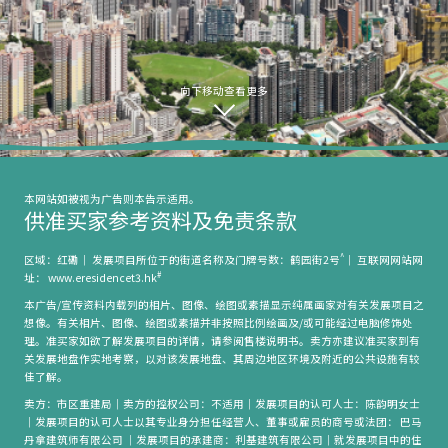
向下移动查看更多
本网站如被视为广告则本告示适用。
供准买家参考资料及免责条款
^
区域：红磡｜ 发展项目所位于的街道名称及门牌号数：鹤园街2号
｜ 互联网网站网
#
址： www.eresidencet3.hk
本广告/宣传资料内载列的相片、图像、绘图或素描显示纯属画家对有关发展项目之
想像。有关相片、图像、绘图或素描并非按照比例绘画及/或可能经过电脑修饰处
理。准买家如欲了解发展项目的详情，请参阅售楼说明书。卖方亦建议准买家到有
关发展地盘作实地考察，以对该发展地盘、其周边地区环境及附近的公共设施有较
佳了解。
卖方：市区重建局｜卖方的控权公司：不适用｜发展项目的认可人士：陈韵明女士
｜发展项目的认可人士以其专业身分担任经营人、董事或雇员的商号或法团： 巴马
丹拿建筑师有限公司 ｜发展项目的承建商：利基建筑有限公司｜就发展项目中的住