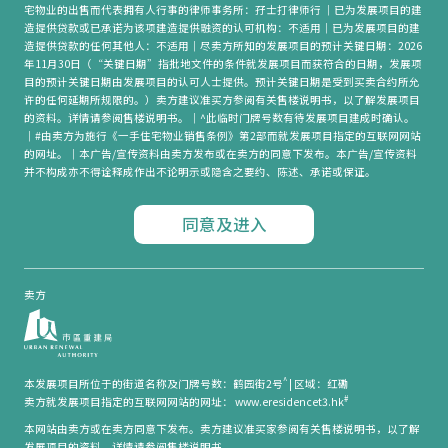
宅物业的出售而代表拥有人行事的律师事务所：孖士打律师行 ｜已为发展项目的建
造提供贷款或已承诺为该项建造提供融资的认可机构：不适用｜已为发展项目的建
造提供贷款的任何其他人：不适用｜尽卖方所知的发展项目的预计关键日期：2026
年11月30日（“关键日期”指批地文件的条件就发展项目而获符合的日期，发展项
目的预计关键日期由发展项目的认可人士提供。预计关键日期是受到买卖合约所允
许的任何延期所规限的。）卖方建议准买方参阅有关售楼说明书，以了解发展项目
的资料。详情请参阅售楼说明书。｜^此临时门牌号数有待发展项目建成时确认。
｜#由卖方为施行《一手住宅物业销售条例》第2部而就发展项目指定的互联网网站
的网址。｜本广告/宣传资料由卖方发布或在卖方的同意下发布。本广告/宣传资料
并不构成亦不得诠释成作出不论明示或隐含之要约、陈述、承诺或保证。
同意及进入
卖方
^
本发展项目所位于的街道名称及门牌号数：鹤园街2号
|
区域：红磡
#
卖方就发展项目指定的互联网网站的网址： www.eresidencet3.hk
本网站由卖方或在卖方同意下发布。卖方建议准买家参阅有关售楼说明书，以了解
发展项目的资料。详情请参阅售楼说明书。