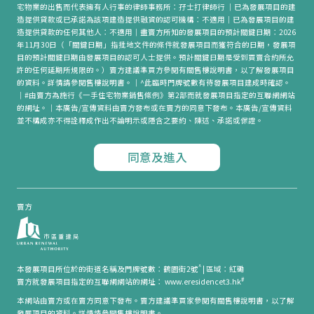
宅物業的出售而代表擁有人行事的律師事務所：孖士打律師行 ｜已為發展項目的建
造提供貸款或已承諾為該項建造提供融資的認可機構：不適用｜已為發展項目的建
造提供貸款的任何其他人：不適用｜盡賣方所知的發展項目的預計關鍵日期：2026
年11月30日（「關鍵日期」指批地文件的條件就發展項目而獲符合的日期，發展項
目的預計關鍵日期由發展項目的認可人士提供。預計關鍵日期是受到買賣合約所允
許的任何延期所規限的。）賣方建議準買方參閱有關售樓說明書，以了解發展項目
的資料。詳情請參閱售樓說明書。｜^此臨時門牌號數有待發展項目建成時確認。
｜#由賣方為施行《一手住宅物業銷售條例》第2部而就發展項目指定的互聯網網站
的網址。｜本廣告/宣傳資料由賣方發布或在賣方的同意下發布。本廣告/宣傳資料
並不構成亦不得詮釋成作出不論明示或隱含之要約、陳述、承諾或保證。
同意及進入
賣方
^
本發展項目所位於的街道名稱及門牌號數：鶴園街2號
|
區域：紅磡
#
賣方就發展項目指定的互聯網網站的網址： www.eresidencet3.hk
本網站由賣方或在賣方同意下發布。賣方建議準買家參閱有關售樓說明書，以了解
發展項目的資料。詳情請參閱售樓說明書。