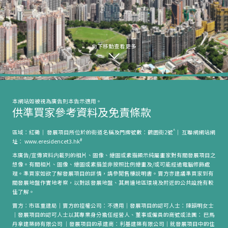
向下移動查看更多
本網站如被視為廣告則本告示適用。
供準買家參考資料及免責條款
^
區域：紅磡｜ 發展項目所位於的街道名稱及門牌號數：鶴園街2號
｜ 互聯網網站網
#
址： www.eresidencet3.hk
本廣告/宣傳資料内載列的相片、圖像、繪圖或素描顯示純屬畫家對有關發展項目之
想像。有關相片、圖像、繪圖或素描並非按照比例繪畫及/或可能經過電腦修飾處
理。準買家如欲了解發展項目的詳情，請參閲售樓説明書。賣方亦建議準買家到有
關發展地盤作實地考察，以對該發展地盤、其周邊地區環境及附近的公共設施有較
佳了解。
賣方：市區重建局｜賣方的控權公司：不適用｜發展項目的認可人士：陳韻明女士
｜發展項目的認可人士以其專業身分擔任經營人、董事或僱員的商號或法團： 巴馬
丹拿建築師有限公司 ｜發展項目的承建商：利基建築有限公司｜就發展項目中的住